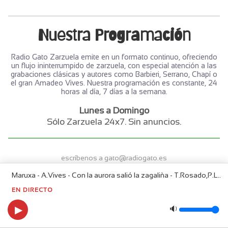
Nuestra Programación
Radio Gato Zarzuela emite en un formato continuo, ofreciendo
un flujo ininterrumpido de zarzuela, con especial atención a las
grabaciones clásicas y autores como Barbieri, Serrano, Chapí o
el gran Amadeo Vives. Nuestra programación es constante, 24
horas al día, 7 días a la semana.
Lunes a Domingo
Sólo Zarzuela 24x7. Sin anuncios.
escríbenos a
gato@radiogato.es
Maruxa - A.Vives - Con la aurora salió la zagaliña - T.Rosado,P.Lorengar,M.Ausensi,L.Corbella www.radiogato.es
Aquí no hay cookies, sólo gatos y rosquillas del Santo.
EN DIRECTO
▶
🔉